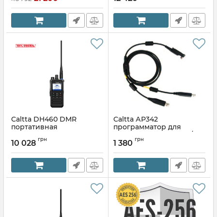
Caltta DH460 DMR
Caltta АР342
портативная
программатор для
радиостанция
радиостанций DH410/460
грн
грн
10 028
1 380
Артикул:
DH460UHF
Артикул:
AP342