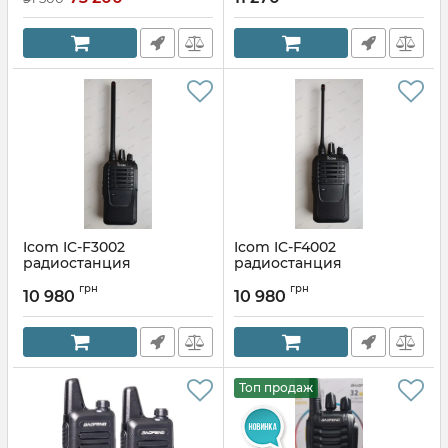
Icom IC-F3002
Icom IC-F4002
радиостанция
радиостанция
портативная VHF
портативная UHF
грн
грн
10 980
10 980
Артикул:
IC-F3002
Артикул:
IC-F4002
Топ продаж