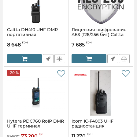
Caltta DH410 UHF DMR
Лицензия шифрования
портативная
AES (128/256 бит) Caltta
радиостанция
грн
грн
8 648
7 685
Артикул:
DH410UHF
-20 %
Hytera PDC760 RoIP DMR
Icom IC-F4003 UHF
UHF терминал
радиостанция
портативная
грн
грн
73 200
11 270
91 500
Артикул:
IC-F4003