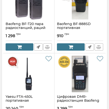
Baofeng BF-T20 пара
Baofeng BF-888SD
радиостанций, раций
портативная
радиостанция с
Артикул:
BF-T20 Pair
грн
грн
шифрованием и USB-C
1 298
910
Yaesu FTA-450L
Цифровая DMR-
портативная
радиостанция Baofeng
авиационная
DR-1801 с шифрованием
грн
грн
радиостанция
AES-256
20 140
3 299