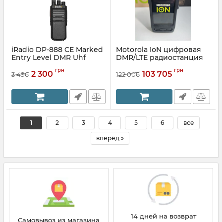
iRadio DP-888 CE Marked
Motorola IoN цифровая
Entry Level DMR Uhf
DMR/LTE радиостанция
Commercial Portable
(коммуникатор)
грн
грн
Digital Radio
2 300
103 705
3 496
122 006
1
2
3
4
5
6
все
вперёд »
14 дней на возврат
Самовывоз из магазина