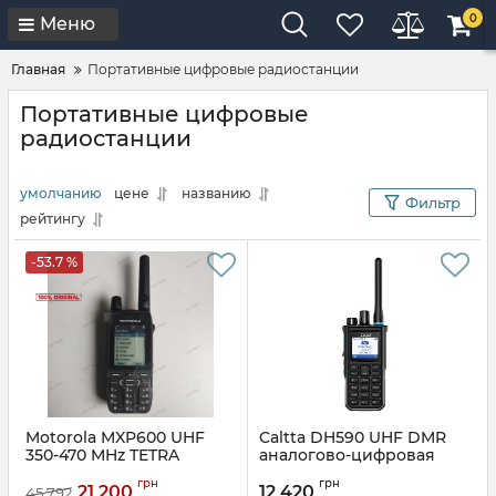
0
Меню
Главная
Портативные цифровые радиостанции
Портативные цифровые
радиостанции
умолчанию
цене
названию
Фильтр
рейтингу
-53.7 %
Motorola MXP600 UHF
Caltta DH590 UHF DMR
350-470 MHz TETRA
аналогово-цифровая
радиостанция
радиостанция
грн
грн
21 200
12 420
45 792
Артикул:
PTW952HEB
Артикул:
DH590 UHF