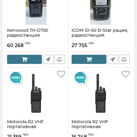
Kenwood TH-D75E
ICOM ID-50 D-Star рация,
радиостанция
радиостанция
портативная
портативная
грн
грн
60 268
27 755
Артикул:
ID-50E
Motorola R2 VHF
Motorola R2 VHF
портативная
портативная
радиостанция
радиостанция
грн
грн
(цифровая версия)
(аналоговая версия)
21 359
16 748