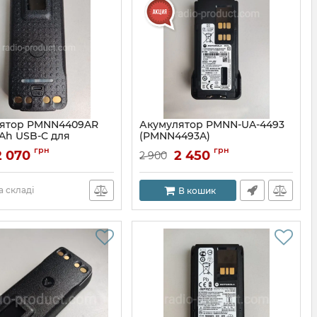
ятор PMNN4409AR
Акумулятор PMNN-UA-4493
Ah USB-C для
(PMNN4493A)
анцій Motorola
грн
грн
2 070
2 450
2 900
 складі
В кошик