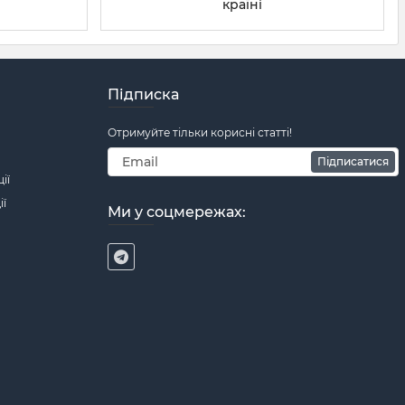
країні
Підписка
Отримуйте тільки корисні статті!
Підписатися
ії
ії
Ми у соцмережах: