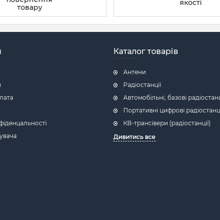
якості
товару
н
Каталог товарів
Антени
я
Радіостанції
плата
Автомобільні, базові радіостанц
Портативні цифрові радіостанц
фіденцальності
КВ-трансівери (радіостанції)
увача
Дивитись все