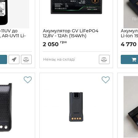
11UV до
Акумулятор GV LiFePO4
Акумул
AR-UV11 Li-
12,8V - 12Ah (154Wh)
Li-Ion
PMNN4
Артикул:
31173
грн
2 050
4 770
Артикул:
Немає на складі