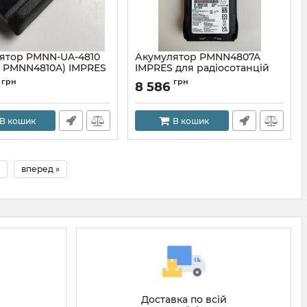
ятор PMNN-UA-4810
Акумулятор PMNN4807A
г PMNN4810A) IMPRES
IMPRES для радіосотанцій
Ah для радіостанцій
Motorola R7, R7a, оригінал
грн
грн
0
8 586
a R7/R7a
APLI4810C32
В кошик
В кошик
вперед »
Доставка по всій