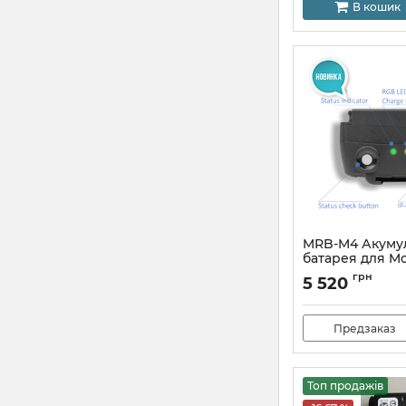
В кошик
MRB-M4 Акуму
батарея для Mo
USB-C
грн
5 520
Предзаказ
Топ продажів