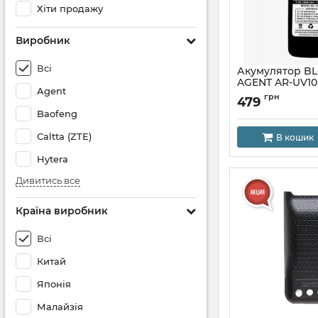
Хіти продажу
Виробник
Всі
Акумулятор BL-
AGENT AR-UV10, 
Agent
ion 1800mAh
грн
479
Baofeng
Caltta (ZTE)
В кошик
Hytera
Дивитись все
Країна виробник
Всі
Китай
Японія
Малайзія