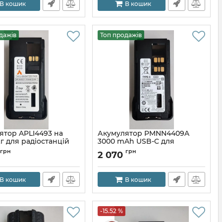
В кошик
В кошик
дажів
Топ продажів
ятор APLI4493 на
Акумулятор PMNN4409A
г для радіостанцій
3000 mAh USB-C для
a DP-серії
радіостанцій Motorola
грн
грн
2 070
DP2000/4000
В кошик
В кошик
-15.52 %