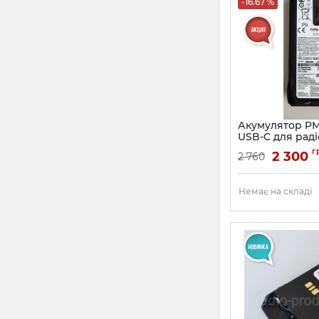
-16.67 %
Акумулятор P
USB-C для раді
Motorola R7
г
2 300
2 760
Немає на складі