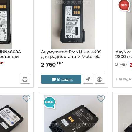
MNN4808A
Акумулятор PMNN-UA-4409
Акумул
останцій
для радиостанцій Motorola
2600 m
DP2000/4000
радіост
рн
грн
2 760
2 300
Немає на
В кошик