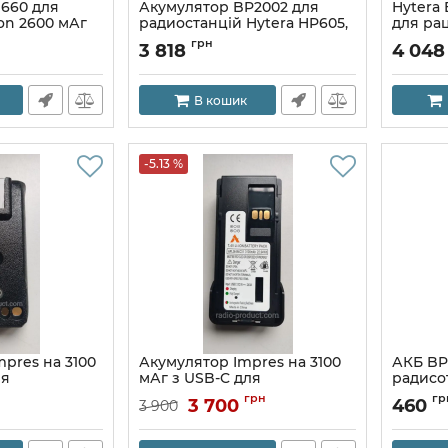
660 для
Акумулятор BP2002 для
Hytera
-Ion 2600 мАг
радиостанцій Hytera HP605,
для рац
HP685
HP78X
грн
3 818
4 04
Артикул:
BP2002
Артикул:
В кошик
-5.13 %
pres на 3100
Акумулятор Impres на 3100
АКБ BP
ля
мАг з USB-C для
радисо
Motorola
радіостанцій Motorola
UV-K5, 
грн
гр
3 700
460
3 900
DP2xxx/4xxx
32
Артикул:
APLI4494C31