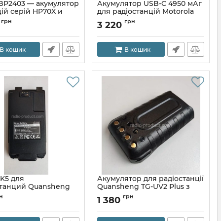
 BP2403 — акумулятор
Акумулятор USB-C 4950 мАг
ій серій HP70X и
для радіостанцій Motorola
DP2000/4000
грн
грн
8
3 220
BP2403
Артикул:
PMNN4493AR USB-C
В кошик
В кошик
K5 для
Акумулятор для радіостанції
танций Quansheng
Quansheng TG-UV2 Plus з
K6, etc
USB-C
н
грн
1 380