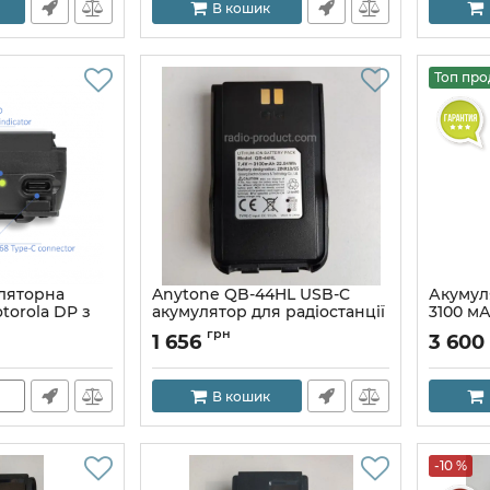
В кошик
Топ про
ляторна
Anytone QB-44HL USB-C
Акумул
torola DP з
акумулятор для радіостанції
3100 мА
AT-D878
Motorol
грн
1 656
3 600
В кошик
-10 %