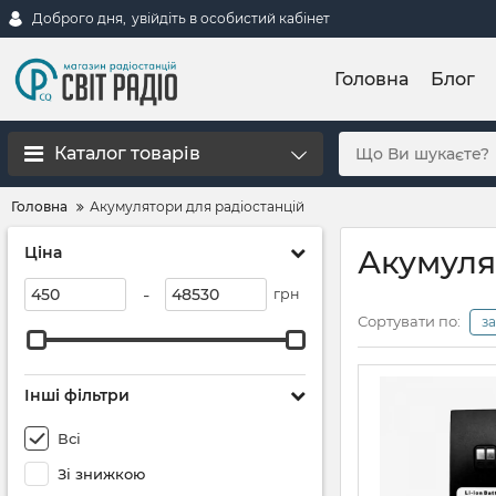
Доброго дня,
увійдіть в особистий кабінет
Головна
Блог
Каталог товарів
Головна
Акумулятори для радіостанцій
Ціна
Акумуля
-
грн
Сортувати по:
з
Інші фільтри
Всі
Зі знижкою