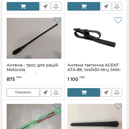
Антена - трос для рацій
Антена тактична AGENT
Motorola
ATA-89, 144/430 Мгц SMA-
DP4400/4600/4800 etc,
FEMALE
грн
грн
UHF
875
1 100
Артикул:
1014905508
Артикул:
1051549664
Предзаказ