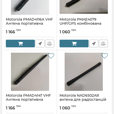
Motorola PMAD4116A VHF
Motorola PMAE4079
Антена портативна
UHF/GPS комбінована
Mototrbo
широкосмугова антена
грн
грн
(оригінал)
1 166
1 060
Артикул:
1376040584
Артикул:
1308533765
Motorola PMAD4147 VHF
Motorola NAD6502AR
Антена портативна
антена для радіостанцій
Mototrbo
VHF
грн
грн
1 166
1 060
Артикул:
1086568958
Артикул:
1066432969