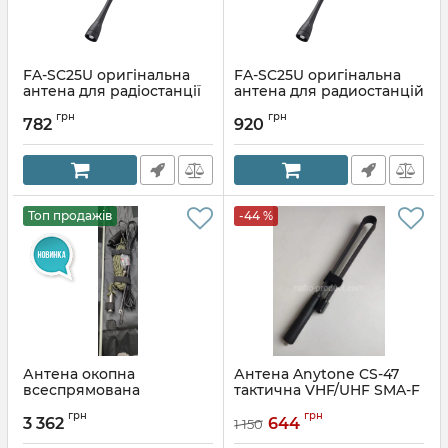
FA-SC25U оригінальна
FA-SC25U оригінальна
антена для радіостанції
антена для радиостанцій
ICOM
ICOM
грн
грн
782
920
Артикул:
FA-SC25U
Артикул:
FA-SC25U
Топ продажів
-44 %
Антена окопна
Антена Anytone CS-47
всеспрямована
тактична VHF/UHF SMA-F
АШДВ-150
Артикул:
TX-0299
грн
грн
3 362
644
1 150
Артикул:
АШДВ-150