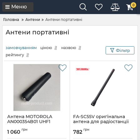
0
Меню
Головна
Антени
Антени портативні
Антени портативні
замовчуванням
ціною
назвою
Фільтр
рейтингу
Антена MOTOROLA
FA-SC55V оригінальна
AN000354B01 UHF1
антена для радіостанції
коротка 380-430 МГц 60
ICOM
грн
грн
мм
1 060
782
Артикул:
FA-SC55V
Артикул:
AN000354B01