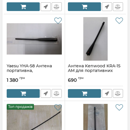
Yaesu YHA-58 Антена
Антена Kenwood KRA-15
портативна,
AM для портативних
двохдіапазонна
радіостанцій
грн
грн
1 380
690
Артикул:
437544688
Артикул:
300324730
Топ продажів