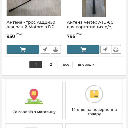
Антена - трос АШД-150
Антена Vertex ATU-6C
для рацій Motorola DP
для портативних р/с,
серии, VHF
SMA M
грн
грн
950
795
Артикул:
254749912
Артикул:
209932536
1
2
все
вперед »
14 днів на повернення
Самовивіз з магазину
товару