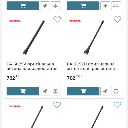
FA-SC25V оригінальна
FA-SC57U оригінальна
антена для радіостанції
антена для радіостанції
ICOM
ICOM
грн
грн
782
782
Артикул:
FA-SC25V
Артикул:
FA-SC57U