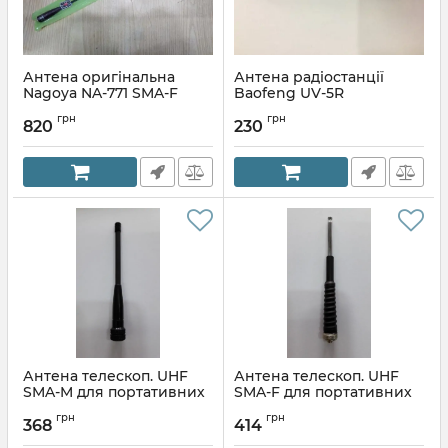
Антена оригінальна
Антена радіостанції
Nagoya NA-771 SMA-F
Baofeng UV-5R
(SMAJ) для радіостанцій
Артикул:
611323128
грн
грн
820
230
Артикул:
800958761
Антена телескоп. UHF
Антена телескоп. UHF
SMA-M для портативних
SMA-F для портативних
радіостанцій
радіостанцій
грн
грн
368
414
Артикул:
502531038
Артикул:
502526665