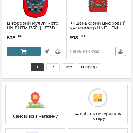
Цифровий мультиметр
Кишеньковий цифровий
UNIT UTM 133D (UT33D)
мультиметр UNIT UTM
120B (UT20B)
Артикул:
192233679
грн
грн
828
598
Артикул:
192225577
Немає на складі
1
2
все
вперед »
14 днів на повернення
Самовивіз з магазину
товару