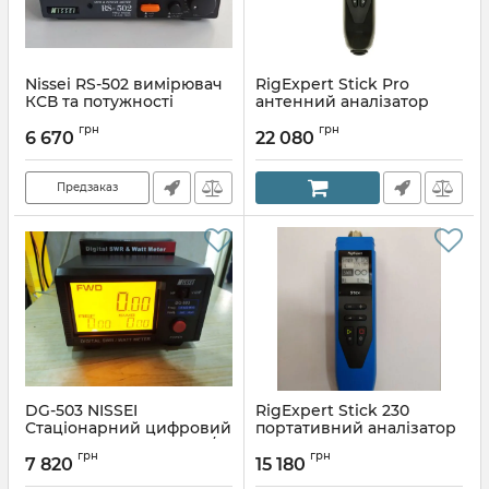
Nissei RS-502 вимірювач
RigExpert Stick Pro
КСВ та потужності
антенний аналізатор
Артикул:
1575707660
Артикул:
1433395015
грн
грн
6 670
22 080
Предзаказ
DG-503 NISSEI
RigExpert Stick 230
Стаціонарний цифровий
портативний аналізатор
вимірювач потужності/
антенний
грн
грн
КСВ КВ/УКХ/
7 820
15 180
Артикул:
1075325134
Артикул:
1089892625