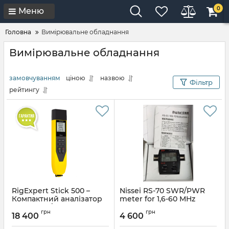
0
Меню
Головна
Вимірювальне обладнання
Вимірювальне обладнання
замовчуванням
ціною
назвою
Фільтр
рейтингу
RigExpert Stick 500 –
Nissei RS-70 SWR/PWR
Компактний аналізатор
meter for 1,6-60 MHz
антен і кабелів (0,1–500
Артикул:
RS-70
грн
грн
МГц, e-Ink)
18 400
4 600