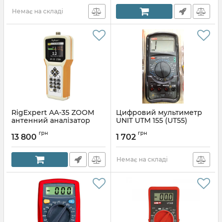
Немає на складі
RigExpert AA-35 ZOOM
Цифровий мультиметр
антенний аналізатор
UNIT UTM 155 (UT55)
Артикул:
573720346
Артикул:
400507162
грн
грн
13 800
1 702
Немає на складі