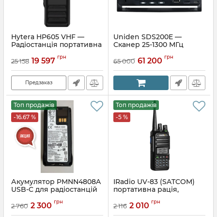
Hytera HP605 VHF —
Uniden SDS200E —
Радіостанція портативна
Сканер 25-1300 МГц
цифрова 136-174 МГц 5 Вт
грн
грн
1024 канали
19 597
61 200
25 158
65 000
Предзаказ
Топ продажів
Топ продажів
-16.67 %
-5 %
Акумулятор PMNN4808A
IRadio UV-83 (SATCOM)
USB-C для радіостанцій
портативна рація,
Motorola R7
радіостанція
грн
грн
2 300
2 010
2 760
2 116