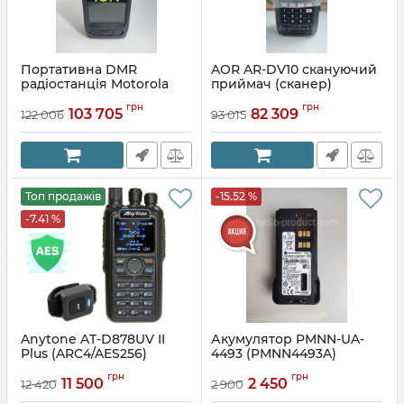
Портативна DMR
AOR AR-DV10 скануючий
радіостанція Motorola
приймач (сканер)
Ion
грн
грн
103 705
82 309
122 006
93 015
Топ продажів
-15.52 %
-7.41 %
Anytone AT-D878UV II
Акумулятор PMNN-UA-
Plus (ARC4/AES256)
4493 (PMNN4493A)
цифрова радіостанція,
грн
грн
рація
11 500
2 450
12 420
2 900