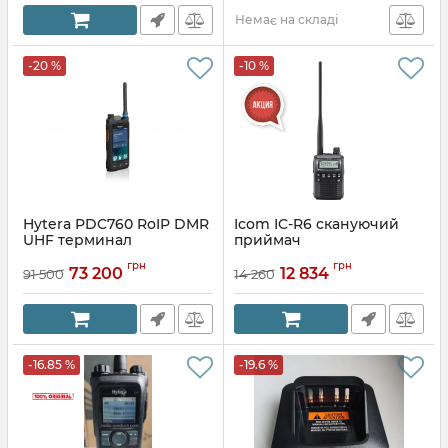
Немає на складі
-20 %
-10 %
Hytera PDC760 RoIP DMR
Icom IC-R6 cкануючий
UHF терминал
приймач
Артикул:
IC-R6
грн
грн
73 200
12 834
91 500
14 260
-16.85 %
-19.6 %