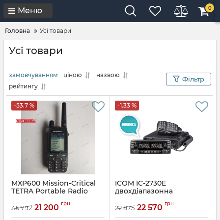
0
Меню
Головна
Усі товари
Усі товари
замовчуванням
ціною
назвою
Фільтр
рейтингу
-53.7 %
-1.33 %
MXP600 Mission-Critical
ICOM IC-2730E
TETRA Portable Radio
двохдіапазонна
радіостанція з
Артикул:
PTW952HEB
грн
грн
інверсійним екраном
21 200
22 570
45 792
22 875
Артикул:
IC-2730B