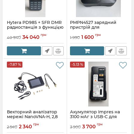
Hytera PD985 + SFR DMR
PMPN4527 зарядний
радиостанція з функцією
пристрій для
ретранслятора
радіостанцій Motorola
грн
грн
(замінник)
34 040
1 600
40 940
1 990
Артикул:
SC00482+SW00074
-7.87 %
-5.13 %
Векторний аналізатор
Акумулятор Impres на
мережі NanoVNA-H, 2,8
3100 мАг з USB-C для
дюйми, 50 кГц-1,5 ГГц, MF
радіостанцій Motorola
грн
грн
HF VHF UHF
DP2xxx/4xxx
2 340
3 700
2 540
3 900
Артикул:
190131
Артикул:
APLI4494C31