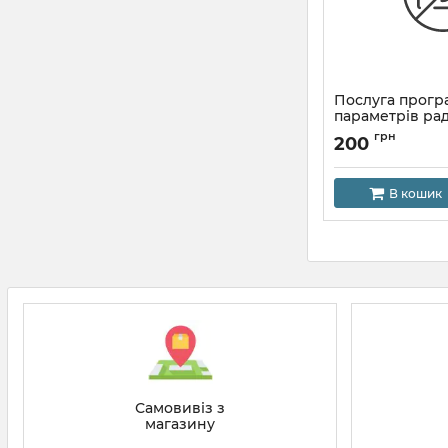
Послуга прогр
параметрів рад
грн
200
В кошик
Самовивіз з
магазину