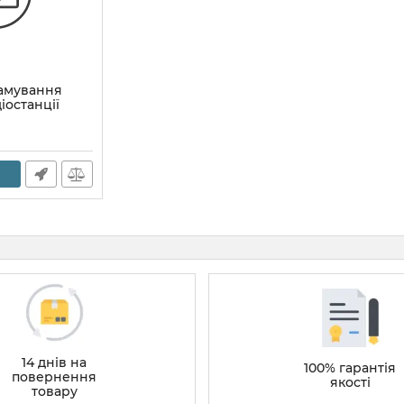
амування
іостанції
14 днів на
100% гарантія
повернення
якості
товару