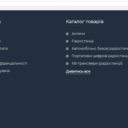
н
Каталог товарів
Антени
я
Радіостанції
плата
Автомобільні, базові радіостанц
Портативні цифрові радіостанц
фіденцальності
КВ-трансівери (радіостанції)
увача
Дивитись все