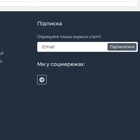
Підписка
Отримуйте тільки корисні статті!
Підписатися
ії
ії
Ми у соцмережах: