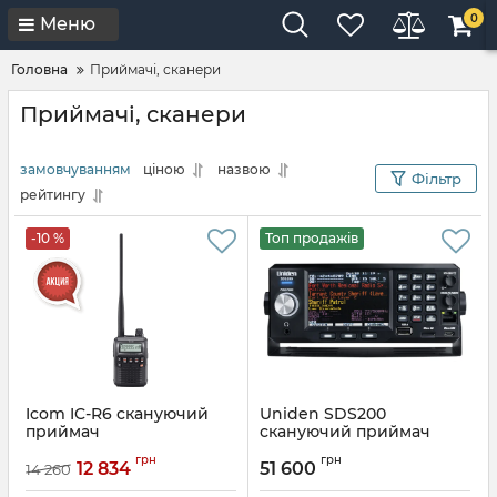
0
Меню
Головна
Приймачі, сканери
Приймачі, сканери
замовчуванням
ціною
назвою
Фільтр
рейтингу
-10 %
Топ продажів
Icom IC-R6 cкануючий
Uniden SDS200
приймач
скануючий приймач
Артикул:
IC-R6
грн
грн
12 834
51 600
14 260