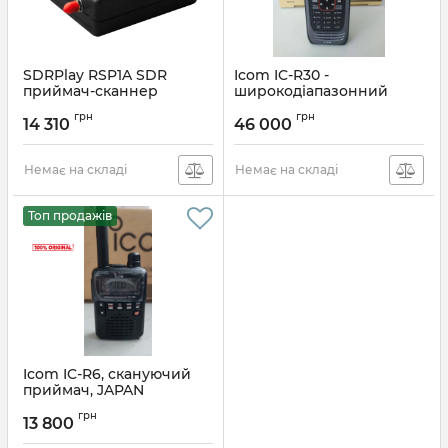
SDRPlay RSP1A SDR
Icom IC-R30 -
приймач-сканнер
широкодіапазонний
(процесор), оригінал
зв'язковий скануючий
грн
грн
приймач
14 310
46 000
Артикул:
RSP1A
Артикул:
1244760218
Немає на складі
Немає на складі
Топ продажів
Icom IC-R6, скануючий
приймач, JAPAN
Артикул:
111122995
грн
13 800