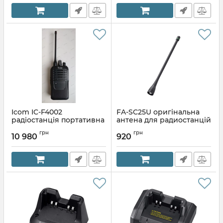
Icom IC-F4002
FA-SC25U оригінальна
радіостанція портативна
антена для радиостанцій
UHF
ICOM
грн
грн
10 980
920
Артикул:
IC-F4002
Артикул:
FA-SC25U