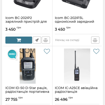
Icom BC-202IP2
Icom BC-202IP3L
зарялний пристрій для
одномісний зарядний
радіостанції
пристрій для
грн
грн
радиостанції
3 450
3 450
Артикул:
BC-202IP2
Артикул:
BC-202IP3L
Немає на складі
ICOM ID-50 D-Star рація,
ICOM IC-A25CE авіаційна
радіостанція портативна
радіостанція
Артикул:
ID-50E
Артикул:
1589850788
грн
грн
27 755
26 496