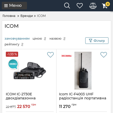
0
Меню
Головна
Бренди
ICOM
ICOM
замовчуванням
ціною
назвою
Фільтр
рейтингу
-1.33 %
ICOM IC-2730E
Icom IC-F4003 UHF
двохдіапазонна
радіостанція портативна
радіостанція з
Артикул:
IC-F4003
грн
грн
інверсійним екраном
22 570
11 270
22 875
Артикул:
IC-2730B