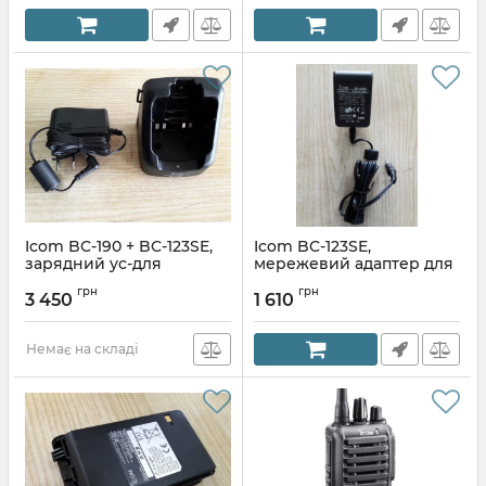
Icom BC-190 + BC-123SE,
Icom BC-123SE,
зарядний ус-для
мережевий адаптер для
радіостанцій
зарядних пристроїв
грн
грн
Icom
3 450
1 610
Артикул:
589129914
Артикул:
585741482
Немає на складі