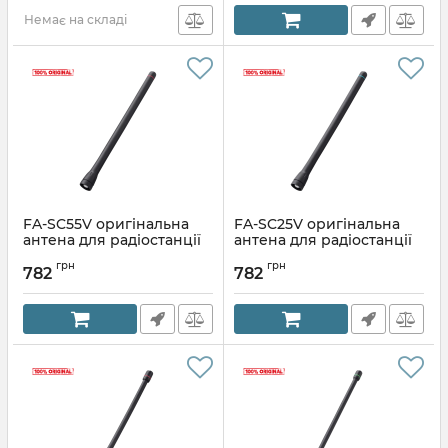
Немає на складі
FA-SC55V оригінальна
FA-SC25V оригінальна
антена для радіостанції
антена для радіостанції
ICOM
ICOM
грн
грн
782
782
Артикул:
FA-SC55V
Артикул:
FA-SC25V