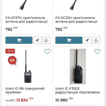
FA-SC57U оригінальна
FA-SC25U оригінальна
антена для радіостанції
антена для радіостанції
ICOM
ICOM
грн
грн
782
782
Артикул:
FA-SC57U
Артикул:
FA-SC25U
-10 %
Icom IC-R6 cкануючий
Icom IC-F3002
приймач
радіостанція портативна
VHF
Артикул:
IC-R6
грн
грн
12 834
10 980
14 260
Артикул:
IC-F3002