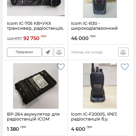
Icom IC-705 КВ+УКХ
Icom IC-R30 -
трансивер, радіостанція,
широкодіапазонний
аналог + D-Star
зв'язковий скануючий
грн
грн
приймач
92 750
46 000
108 650
Артикул:
1298317587
Артикул:
1244760218
Немає на складі
Предзаказ
BP-264 акумулятор для
Icom IC-F2000S, IP67,
радіостанцій ICOM
радіостанція б.у.
Артикул:
1138792466
Артикул:
1042532056
грн
грн
1 380
4 600