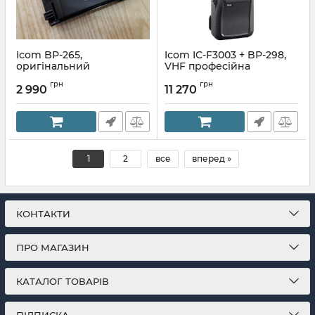
Icom BP-265,
Icom IC-F3003 + BP-298,
оригінальний
VHF професійна
акумулятор для
портативна радіостанція
грн
грн
радіостанції Icom IC-
2 990
11 270
Артикул:
297111827
F3003/4003
Артикул:
585733908
1
2
все
вперед »
КОНТАКТИ
ПРО МАГАЗИН
КАТАЛОГ ТОВАРІВ