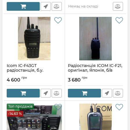
Немає на складі
Icom IC-F43GT
Радіостанція ICOM IC-F21,
радіостанція, б.у.
оригінал, Японія, б/в
Артикул:
1414936392
Артикул:
1414101014
грн
грн
4 600
3 680
Топ продажів
-14.63 %