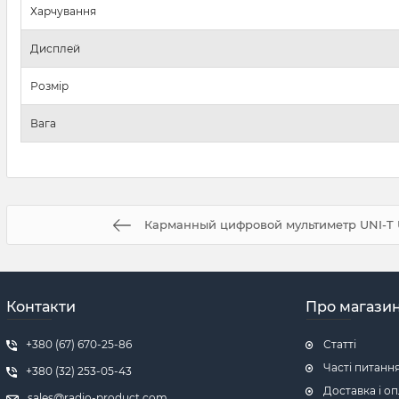
Харчування
Дисплей
Розмір
Вага
Карманный цифровой мультиметр UNI-T U
Контакти
Про магази
+380 (67) 670-25-86
Статті
Часті питанн
+380 (32) 253-05-43
Доставка і о
sales@radio-product.com