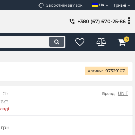
Зворотній зв'язок
Ua
Гривні
+380 (67) 670-25-86
0
97529107
Артикул:
UNIT
Бренд:
(
1
)
дгук
ладі
грн