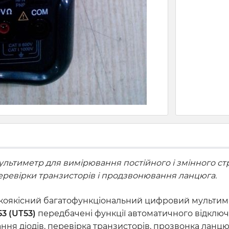
ьтиметр для вимірювання постійного і змінного стру
 перевірки транзисторів і продзвонювання ланцюга.
коякісний багатофункціональний цифровий мультим
3 (UT53)
передбачені функції автоматичного відключ
вання діодів, перевірка транзисторів, прозвонка ланцюг