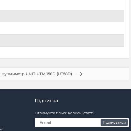
мультиметр UNIT UTM 158D (UT58D)
Підписка
Отримуйте тільки корисні статті!
Підписатися
ії