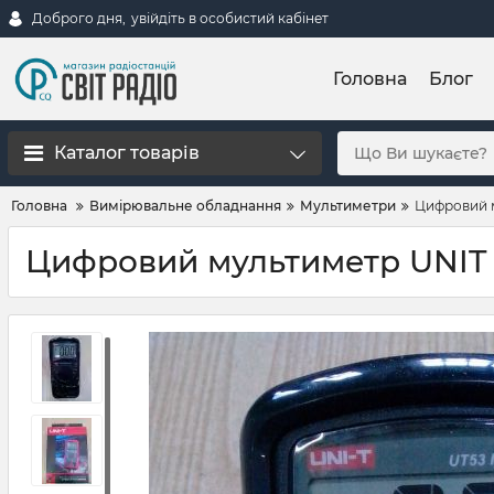
Доброго дня,
увійдіть в особистий кабінет
Головна
Блог
Каталог товарів
Головна
Вимірювальне обладнання
Мультиметри
Цифровий м
Цифровий мультиметр UNIT U